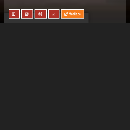
Mobile.de
Ich bestätige die Speicherung und Verarbeitung meiner Daten
zum Zweck der Kontaktaufnahme und Geschäftsanbahnung **
** Wir verarbeiten und speichern Ihre Daten ausschließlich zum Zweck
der Kontaktaufnahme und Geschäftsanbahnung. Wir geben Ihre Daten
nicht weiter. Sie können der Speicherung Ihrer personenbezogenen
Daten jederzeit per E-Mail an
info@classic-mobile-schettler.com
widersprechen. In diesem Fall werden wir die zu Ihnen gespeicherten
Daten umgehend fristgerecht löschen sofern keine gesetzlichen
Aufbewahrungsfristen einzuhalten sind. Weitere Informationen auch
etwa über weitere Rechte, die Ihnen zum Schutz Ihrer Daten zustehen,
finden Sie in unseren
Datenschutzhinweisen
.
[recaptcha theme:dark]