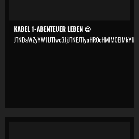
KABEL 1-ABENTEUER LEBEN 😍
JTNDaWZyYW1lJTIwc3JjJTNEJTIyaHR0cHMlM0ElMkYl