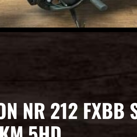
N NR 212 FXBB 
 KM 5HD