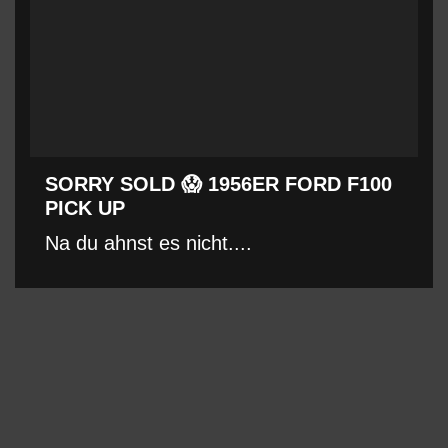
SORRY SOLD 😱 1956ER FORD F100
PICK UP
lM0ElMkYlMkZ3d3cuZmFjZWJvb2suY29tJTJGcG
Na du ahnst es nicht....