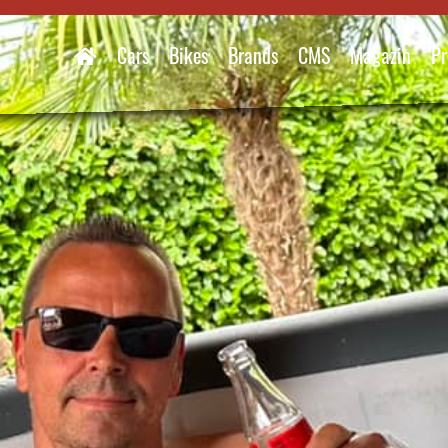
Cars
Bikes
Brands
CMS
Magazin
Pr