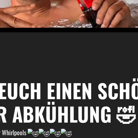
EUCH EINEN SCH
ER ABKÜHLUNG 🤣
r Whirlpools