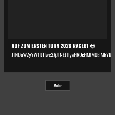
AUF ZUM ERSTEN TURN 2026 RACE61 😎
JTNDaWZyYW1lJTIwc3JjJTNEJTIyaHR0cHMlM0ElMkYlM
Mehr