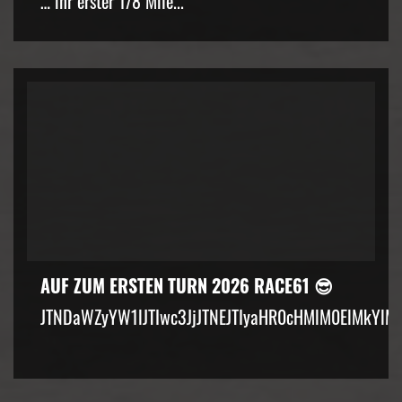
… ihr erster 1/8 Mile...
AUF ZUM ERSTEN TURN 2026 RACE61 😎
JTNDaWZyYW1lJTIwc3JjJTNEJTIyaHR0cHMlM0ElMkYlM