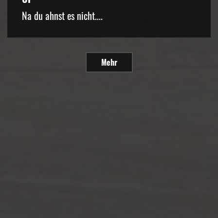
Na du ahnst es nicht....
Mehr