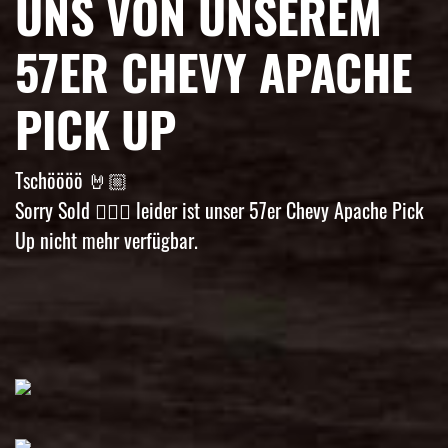
UNS VON UNSEREM
57ER CHEVY APACHE
PICK UP
Tschöööö 🤘🏼
Sorry Sold 🤷🏼‍♀️ leider ist unser 57er Chevy Apache Pick
Up nicht mehr verfügbar.