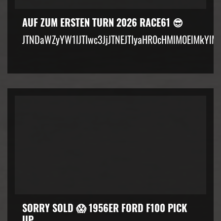
AUF ZUM ERSTEN TURN 2026 RACE61 😎
JTNDaWZyYW1lJTIwc3JjJTNEJTIyaHR0cHMlM0ElMkYlM
SORRY SOLD 😱 1956ER FORD F100 PICK
UP