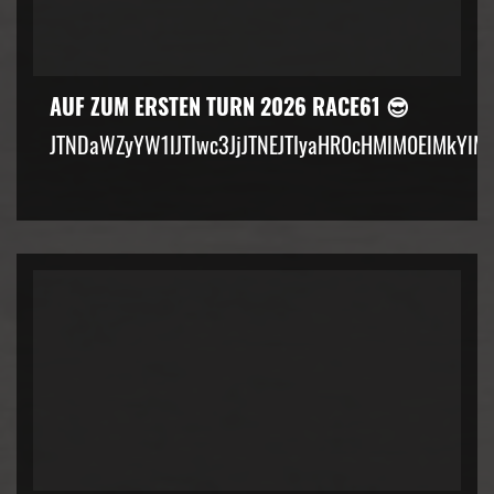
AUF ZUM ERSTEN TURN 2026 RACE61 😎
JTNDaWZyYW1lJTIwc3JjJTNEJTIyaHR0cHMlM0ElMkYlM