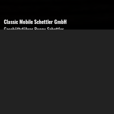
Classic Mobile Schettler GmbH
Geschäftsführer Ronny Schettler
Friedrich-Krupp-Str. 14
40764 Langenfeld
Tel.: 02173-9400690
Fax: 02173-9400691
Mobil: 0151-15674895
Email: info@classic-mobile-schettler.com
Öffnungszeiten