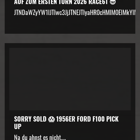
AUF ZUM ERSTEN TURN 2026 RACE61 😎
JTNDaWZyYW1lJTIwc3JjJTNEJTIyaHR0cHMlM0ElMkYlM
SORRY SOLD 😱 1956ER FORD F100 PICK
UP
Na du ahnst es nicht....