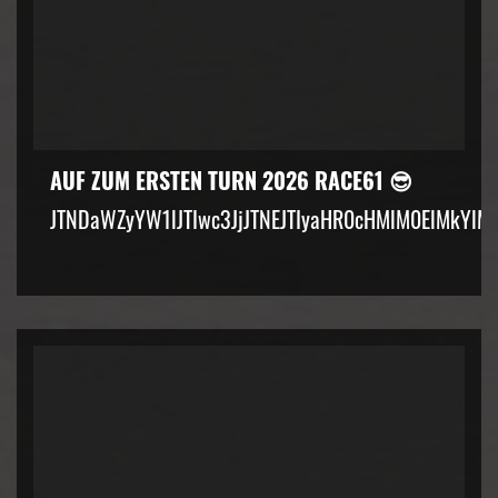
AUF ZUM ERSTEN TURN 2026 RACE61 😎
JTNDaWZyYW1lJTIwc3JjJTNEJTIyaHR0cHMlM0ElMkYlM