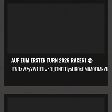
AUF ZUM ERSTEN TURN 2026 RACE61 😎
JTNDaWZyYW1lJTIwc3JjJTNEJTIyaHR0cHMlM0ElMkYlM