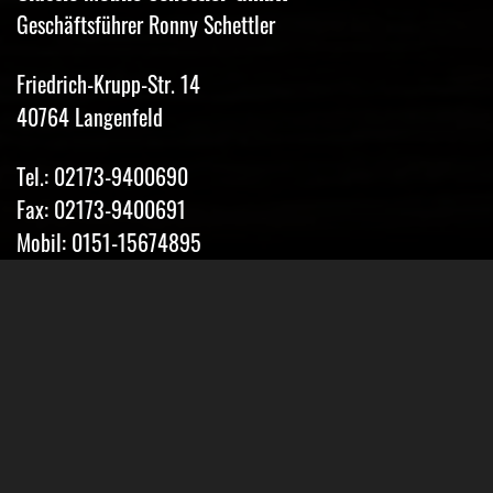
Geschäftsführer Ronny Schettler
Friedrich-Krupp-Str. 14
40764 Langenfeld
Tel.: 02173-9400690
Fax: 02173-9400691
Mobil: 0151-15674895
Email: info@classic-mobile-schettler.com
Öffnungszeiten
Mo-Fr 13-18 Uhr (nur nach Vereinbarung)
Sa geschlossen
Oder Terminvereinbarung