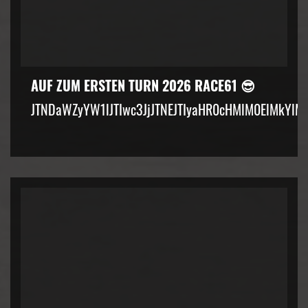
AUF ZUM ERSTEN TURN 2026 RACE61 😎
JTNDaWZyYW1lJTIwc3JjJTNEJTIyaHR0cHMlM0ElMkYlM