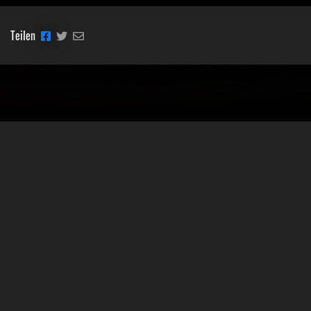
Teilen
Classic Mobile Schettler GmbH
Geschäftsführer Ronny Schettler
Friedrich-Krupp-Str. 14
40764 Langenfeld
Tel.: 02173-9400690
Fax: 02173-9400691
Mobil: 0151-15674895