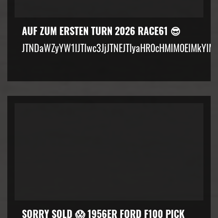
AUF ZUM ERSTEN TURN 2026 RACE61 😎
JTNDaWZyYW1lJTIwc3JjJTNEJTIyaHR0cHMlM0ElMkYlM
SORRY SOLD 😱 1956ER FORD F100 PICK