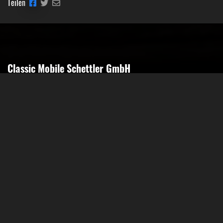
Teilen
Classic Mobile Schettler GmbH
Geschäftsführer Ronny Schettler
Friedrich-Krupp-Str. 14
40764 Langenfeld
Tel.: 02173-9400690
Fax: 02173-9400691
Mobil: 0151-15674895
Email: info@classic-mobile-schettler.com