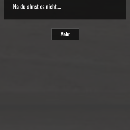
Na du ahnst es nicht....
Mehr