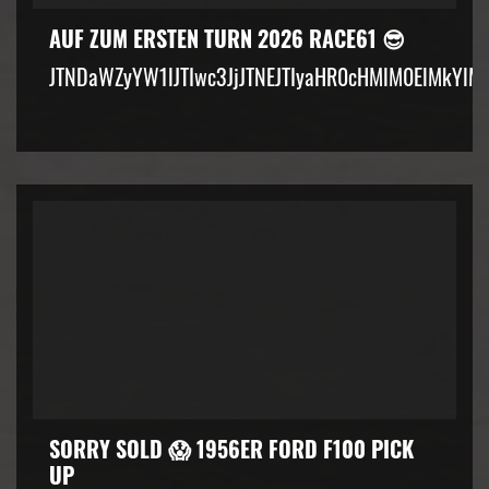
AUF ZUM ERSTEN TURN 2026 RACE61 😎
JTNDaWZyYW1lJTIwc3JjJTNEJTIyaHR0cHMlM0ElMkYlM
SORRY SOLD 😱 1956ER FORD F100 PICK
UP