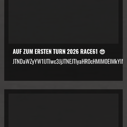
AUF ZUM ERSTEN TURN 2026 RACE61 😎
JTNDaWZyYW1lJTIwc3JjJTNEJTIyaHR0cHMlM0ElMkYlM