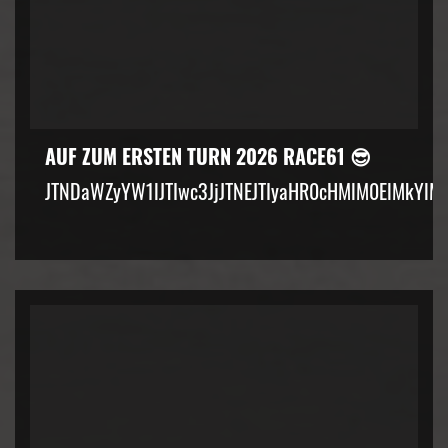
AUF ZUM ERSTEN TURN 2026 RACE61 😎
JTNDaWZyYW1lJTIwc3JjJTNEJTIyaHR0cHMlM0ElMkYlM