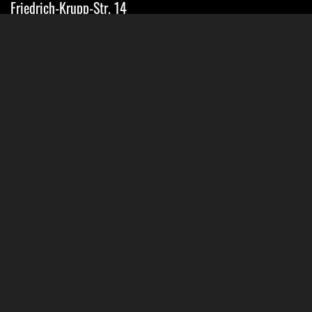
Friedrich-Krupp-Str. 14
40764 Langenfeld
Tel.: 02173-9400690
Fax: 02173-9400691
Mobil: 0151-15674895
Email: info@classic-mobile-schettler.com
Öffnungszeiten
Mo-Fr 13-18 Uhr (nur nach Vereinbarung)
Sa geschlossen
Oder Terminvereinbarung