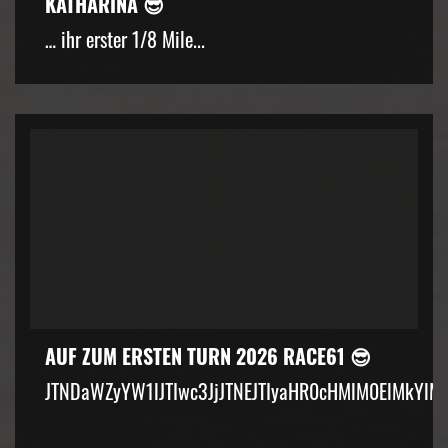
KATHARINA 😎
… ihr erster 1/8 Mile...
AUF ZUM ERSTEN TURN 2026 RACE61 😎
JTNDaWZyYW1lJTIwc3JjJTNEJTIyaHR0cHMlM0ElMkYlM