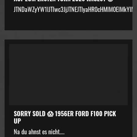
JTNDaWZyYW1lJTIwc3JjJTNEJTIyaHR0cHMlM0ElMkYlM
SORRY SOLD 😱 1956ER FORD F100 PICK
UP
Na du ahnst es nicht....