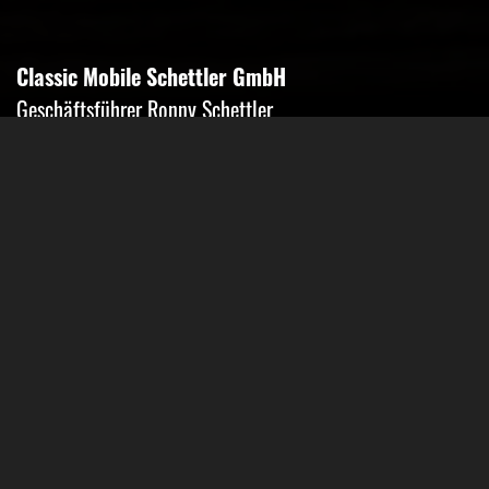
Classic Mobile Schettler GmbH
Geschäftsführer Ronny Schettler
Friedrich-Krupp-Str. 14
40764 Langenfeld
Tel.: 02173-9400690
Fax: 02173-9400691
Mobil: 0151-15674895
Email: info@classic-mobile-schettler.com
Öffnungszeiten
Mo-Fr 13-18 Uhr (nur nach Vereinbarung)