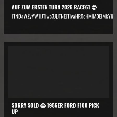
AUF ZUM ERSTEN TURN 2026 RACE61 😎
JTNDaWZyYW1lJTIwc3JjJTNEJTIyaHR0cHMlM0ElMkYlM
SORRY SOLD 😱 1956ER FORD F100 PICK
UP