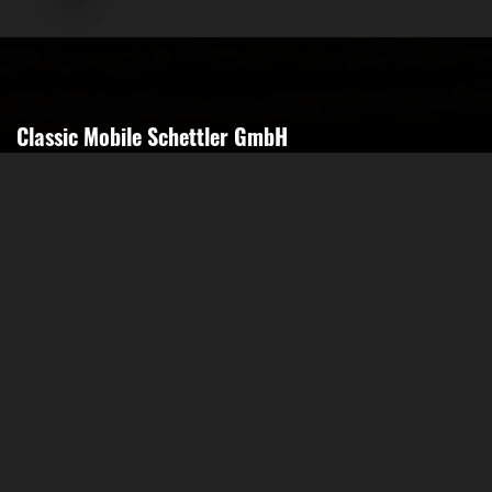
Classic Mobile Schettler GmbH
Geschäftsführer Ronny Schettler
Friedrich-Krupp-Str. 14
40764 Langenfeld
Tel.: 02173-9400690
Fax: 02173-9400691
Mobil: 0151-15674895
Email: info@classic-mobile-schettler.com