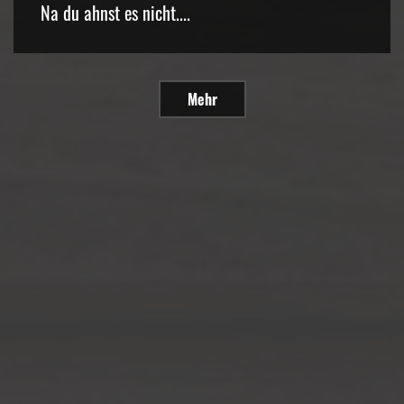
Na du ahnst es nicht....
Mehr