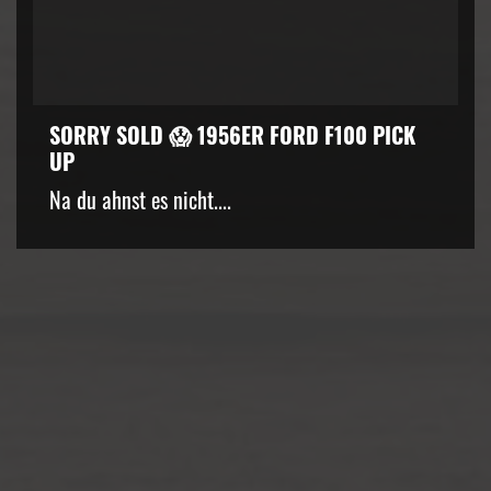
SORRY SOLD 😱 1956ER FORD F100 PICK
UP
kZ3d3cuZmFjZWJvb2suY29tJTJGcGx1Z2lucyUyRnZpZGVvLnB
Na du ahnst es nicht....