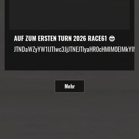
AUF ZUM ERSTEN TURN 2026 RACE61 😎
JTNDaWZyYW1lJTIwc3JjJTNEJTIyaHR0cHMlM0ElMkYlM
Mehr