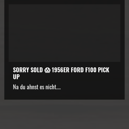
SORRY SOLD 😱 1956ER FORD F100 PICK
UP
kZ3d3cuZmFjZWJvb2suY29tJTJGcGx1Z2lucyUyRnZpZGVvLnB
Na du ahnst es nicht....