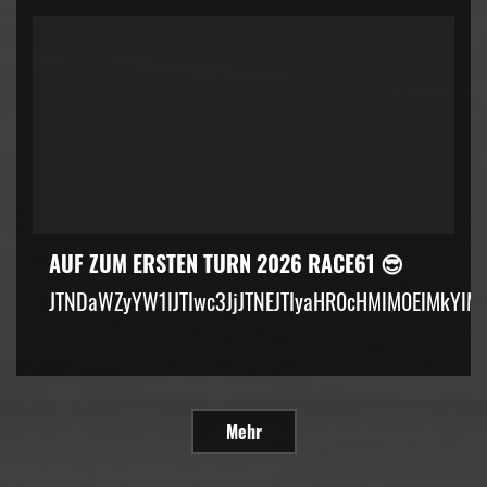
AUF ZUM ERSTEN TURN 2026 RACE61 😎
JTNDaWZyYW1lJTIwc3JjJTNEJTIyaHR0cHMlM0ElMkYlM
Mehr