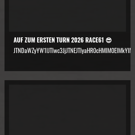
AUF ZUM ERSTEN TURN 2026 RACE61 😎
JTNDaWZyYW1lJTIwc3JjJTNEJTIyaHR0cHMlM0ElMkYlM