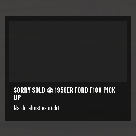
SORRY SOLD 😱 1956ER FORD F100 PICK
UP
kZ3d3cuZmFjZWJvb2suY29tJTJGcGx1Z2lucyUyRnZpZGVvLnB
Na du ahnst es nicht....