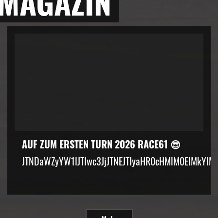
 MAGAZIN
AUF ZUM ERSTEN TURN 2026 RACE61 😎
JTNDaWZyYW1lJTIwc3JjJTNEJTIyaHR0cHMlM0ElMkYlM