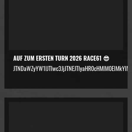
AUF ZUM ERSTEN TURN 2026 RACE61 😎
JTNDaWZyYW1lJTIwc3JjJTNEJTIyaHR0cHMlM0ElMkYlM