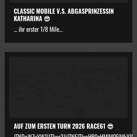
CLASSIC MOBILE V.S. ABGASPRINZESSIN
KATHARINA 😎
… ihr erster 1/8 Mile...
AUF ZUM ERSTEN TURN 2026 RACE61 😎
JTNDaWZyYW1lJTIwc3JjJTNEJTIyaHR0cHMlM0ElMkYlM