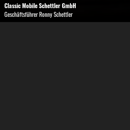
Classic Mobile Schettler GmbH
Geschäftsführer Ronny Schettler
Friedrich-Krupp-Str. 14
40764 Langenfeld
Tel.: 02173-9400690
Fax: 02173-9400691
Mobil: 0151-15674895
Email: info@classic-mobile-schettler.com
Öffnungszeiten
Mo-Fr 13-18 Uhr (nur nach Vereinbarung)
Sa geschlossen
Oder Terminvereinbarung