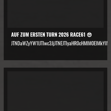
AUF ZUM ERSTEN TURN 2026 RACE61 😎
JTNDaWZyYW1lJTIwc3JjJTNEJTIyaHR0cHMlM0ElMkYlM