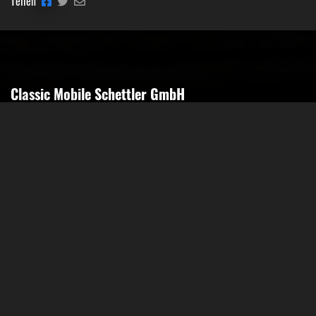
Teilen
Classic Mobile Schettler GmbH
Geschäftsführer Ronny Schettler
Friedrich-Krupp-Str. 14
40764 Langenfeld
Tel.: 02173-9400690
Fax: 02173-9400691
Mobil: 0151-15674895
Email: info@classic-mobile-schettler.com