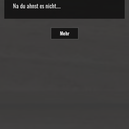
Na du ahnst es nicht....
Mehr