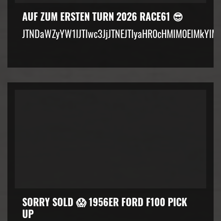
AUF ZUM ERSTEN TURN 2026 RACE61 😎
JTNDaWZyYW1lJTIwc3JjJTNEJTIyaHR0cHMlM0ElMkYlM
SORRY SOLD 😱 1956ER FORD F100 PICK
UP