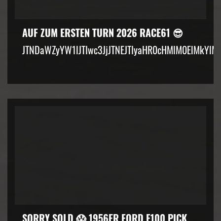
AUF ZUM ERSTEN TURN 2026 RACE61 😎
JTNDaWZyYW1lJTIwc3JjJTNEJTIyaHR0cHMlM0ElMkYlM
SORRY SOLD 😱 1956ER FORD F100 PICK