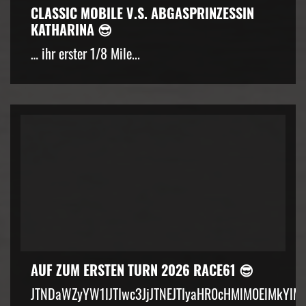
CLASSIC MOBILE V.S. ABGASPRINZESSIN
KATHARINA 😎
… ihr erster 1/8 Mile...
AUF ZUM ERSTEN TURN 2026 RACE61 😎
JTNDaWZyYW1lJTIwc3JjJTNEJTIyaHR0cHMlM0ElMkYlM