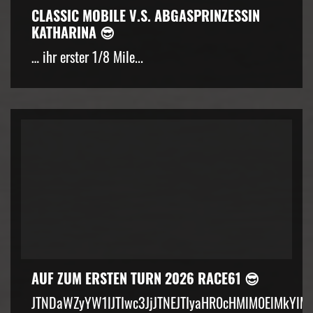
CLASSIC MOBILE V.S. ABGASPRINZESSIN
KATHARINA 😎
… ihr erster 1/8 Mile...
AUF ZUM ERSTEN TURN 2026 RACE61 😎
JTNDaWZyYW1lJTIwc3JjJTNEJTIyaHR0cHMlM0ElMkYlM