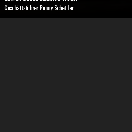
Geschäftsführer Ronny Schettler
Friedrich-Krupp-Str. 14
40764 Langenfeld
Tel.: 02173-9400690
Fax: 02173-9400691
Mobil: 0151-15674895
Email: info@classic-mobile-schettler.com
Öffnungszeiten
Mo-Fr 13-18 Uhr (nur nach Vereinbarung)
Sa geschlossen
Oder Terminvereinbarung