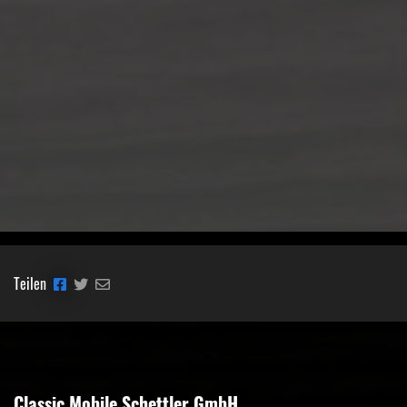
Teilen
Classic Mobile Schettler GmbH