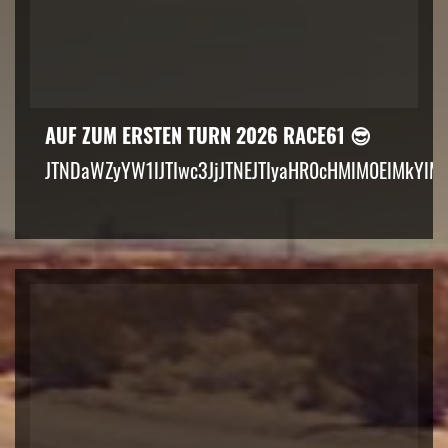
AUF ZUM ERSTEN TURN 2026 RACE61 😎
JTNDaWZyYW1lJTIwc3JjJTNEJTIyaHR0cHMlM0ElMkYlM