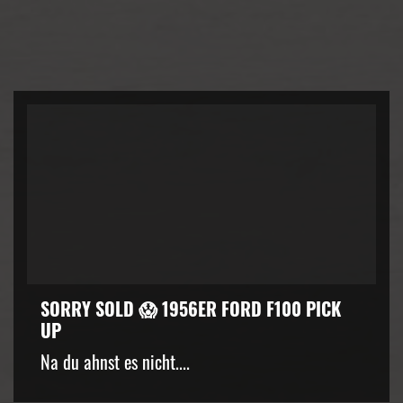
SORRY SOLD 😱 1956ER FORD F100 PICK
UP
kZ3d3cuZmFjZWJvb2suY29tJTJGcGx1Z2lucyUyRnZpZGVvLnB
Na du ahnst es nicht....