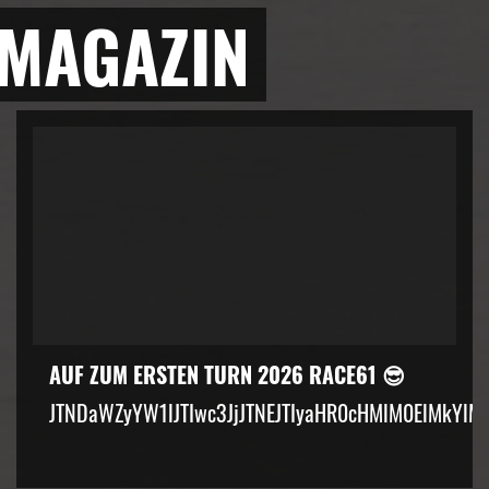
 MAGAZIN
AUF ZUM ERSTEN TURN 2026 RACE61 😎
JTNDaWZyYW1lJTIwc3JjJTNEJTIyaHR0cHMlM0ElMkYlM