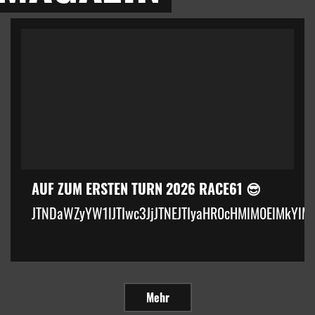
AUF ZUM ERSTEN TURN 2026 RACE61 😎
JTNDaWZyYW1lJTIwc3JjJTNEJTIyaHR0cHMlM0ElMkYlM
Mehr