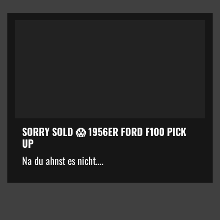
SORRY SOLD 😱 1956ER FORD F100 PICK
UP
kZ3d3cuZmFjZWJvb2suY29tJTJGcGx1Z2lucyUyRnZpZGVvLnB
Na du ahnst es nicht....