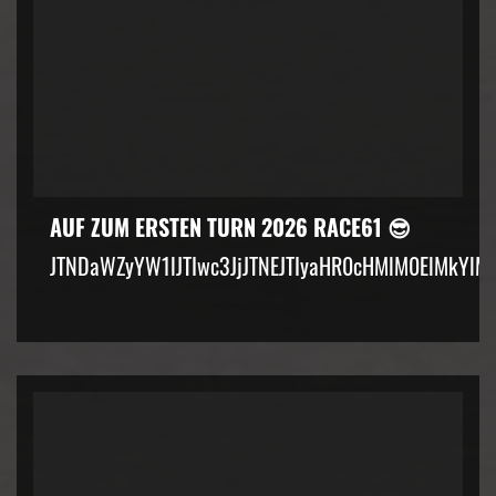
AUF ZUM ERSTEN TURN 2026 RACE61 😎
JTNDaWZyYW1lJTIwc3JjJTNEJTIyaHR0cHMlM0ElMkYlM