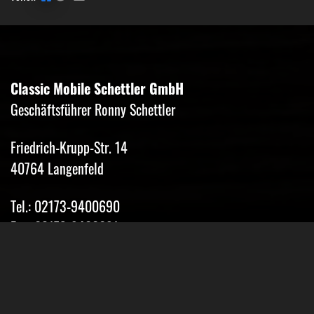
Classic Mobile Schettler GmbH
Geschäftsführer Ronny Schettler
Friedrich-Krupp-Str. 14
40764 Langenfeld
Tel.: 02173-9400690
Fax: 02173-9400691
Mobil: 0151-15674895
Email: info@classic-mobile-schettler.com