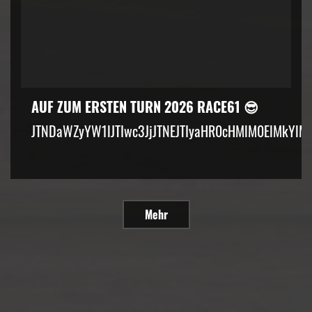
AUF ZUM ERSTEN TURN 2026 RACE61 😎
JTNDaWZyYW1lJTIwc3JjJTNEJTIyaHR0cHMlM0ElMkYlM
Mehr