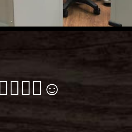
🏼💪🏼☺️