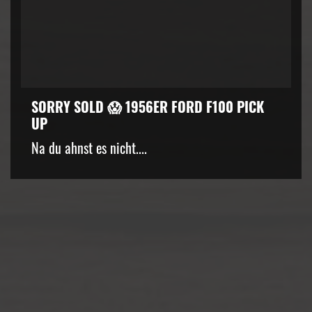
SORRY SOLD 😱 1956ER FORD F100 PICK
UP
kZ3d3cuZmFjZWJvb2suY29tJTJGcGx1Z2lucyUyRnZpZGVvLnB
Na du ahnst es nicht....