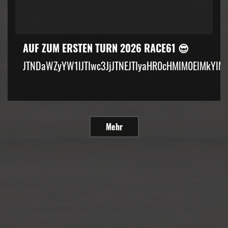
AUF ZUM ERSTEN TURN 2026 RACE61 😎
JTNDaWZyYW1lJTIwc3JjJTNEJTIyaHR0cHMlM0ElMkYlM
Mehr