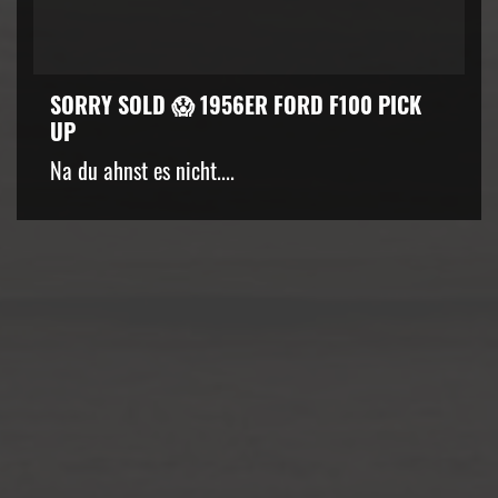
SORRY SOLD 😱 1956ER FORD F100 PICK
UP
kZ3d3cuZmFjZWJvb2suY29tJTJGcGx1Z2lucyUyRnZpZGVvLnB
Na du ahnst es nicht....