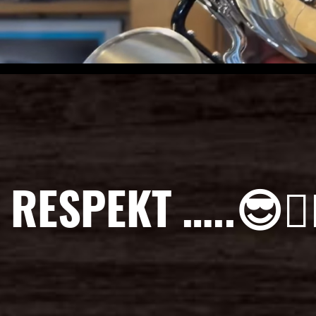
RESPEKT …..😎✊