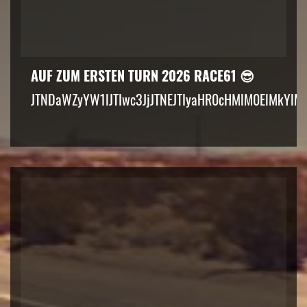
AUF ZUM ERSTEN TURN 2026 RACE61 😎
JTNDaWZyYW1lJTIwc3JjJTNEJTIyaHR0cHMlM0ElMkYlM