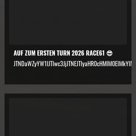
AUF ZUM ERSTEN TURN 2026 RACE61 😎
JTNDaWZyYW1lJTIwc3JjJTNEJTIyaHR0cHMlM0ElMkYlM