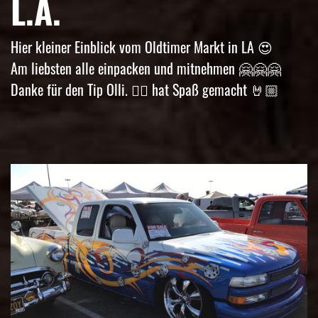
L.A.
Hier kleiner Einblick vom Oldtimer Markt in LA
😍
Am liebsten alle einpacken und mitnehmen
🤗
🤗
🤗
Danke für den Tip Olli.
👍🏼
hat Spaß gemacht
🤘🏼