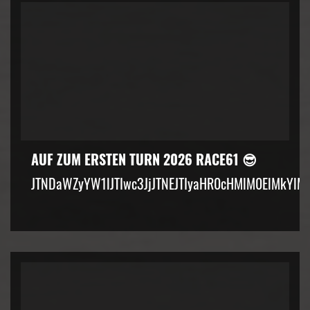
AUF ZUM ERSTEN TURN 2026 RACE61 😎
JTNDaWZyYW1lJTIwc3JjJTNEJTIyaHR0cHMlM0ElMkYlM