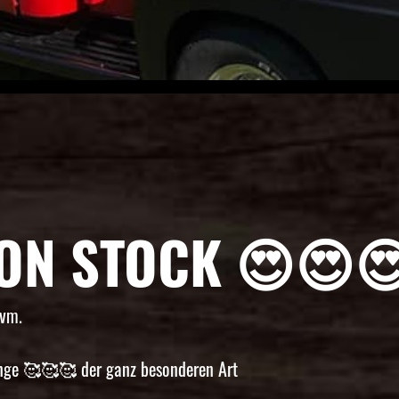
 ON STOCK 😍😍
uvm.
nge 🥰🥰🥰 der ganz besonderen Art