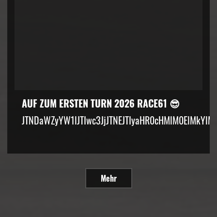
AUF ZUM ERSTEN TURN 2026 RACE61 😎
JTNDaWZyYW1lJTIwc3JjJTNEJTIyaHR0cHMlM0ElMkYlM
Mehr