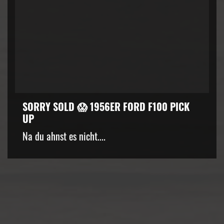
SORRY SOLD 😱 1956ER FORD F100 PICK
UP
kZ3d3cuZmFjZWJvb2suY29tJTJGcGx1Z2lucyUyRnZpZGVvLnB
Na du ahnst es nicht....