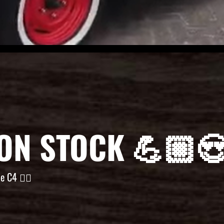
ON STOCK 💪🏼
e C4 👌🏼