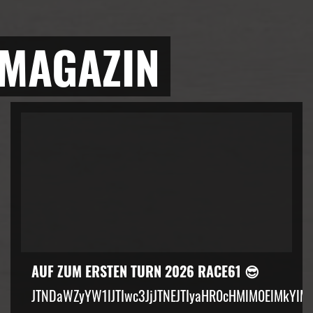
 MAGAZIN
AUF ZUM ERSTEN TURN 2026 RACE61 😎
JTNDaWZyYW1lJTIwc3JjJTNEJTIyaHR0cHMlM0ElMkYlM