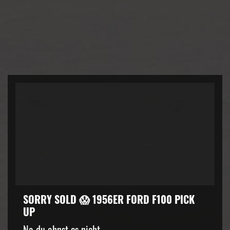
SORRY SOLD 😱 1956ER FORD F100 PICK
UP
kZ3d3cuZmFjZWJvb2suY29tJTJGcGx1Z2lucyUyRnZpZGVvLnB
Na du ahnst es nicht....