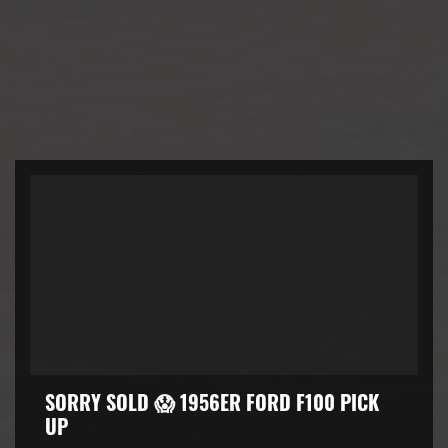
SORRY SOLD 😱 1956ER FORD F100 PICK
UP
kZ3d3cuZmFjZWJvb2suY29tJTJGcGx1Z2lucyUyRnZpZGVvLnB