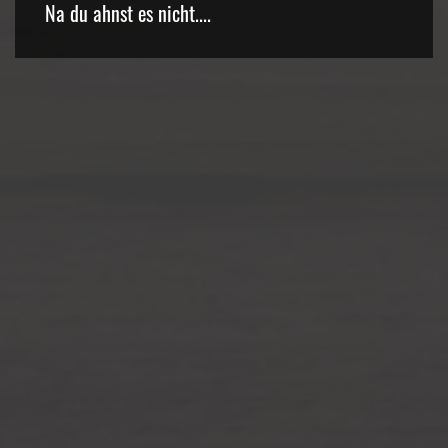
Na du ahnst es nicht....