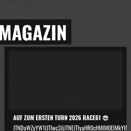
 MAGAZIN
AUF ZUM ERSTEN TURN 2026 RACE61 😎
JTNDaWZyYW1lJTIwc3JjJTNEJTIyaHR0cHMlM0ElMkYlM