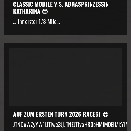
CLASSIC MOBILE V.S. ABGASPRINZESSIN
KATHARINA 😎
… ihr erster 1/8 Mile...
AUF ZUM ERSTEN TURN 2026 RACE61 😎
JTNDaWZyYW1lJTIwc3JjJTNEJTIyaHR0cHMlM0ElMkYlM