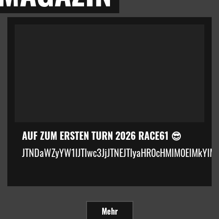
AUF ZUM ERSTEN TURN 2026 RACE61 😎
JTNDaWZyYW1lJTIwc3JjJTNEJTIyaHR0cHMlM0ElMkYlM
Mehr