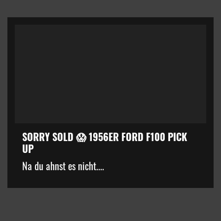
SORRY SOLD 😱 1956ER FORD F100 PICK
UP
kZ3d3cuZmFjZWJvb2suY29tJTJGcGx1Z2lucyUyRnZpZGVvLnB
Na du ahnst es nicht....