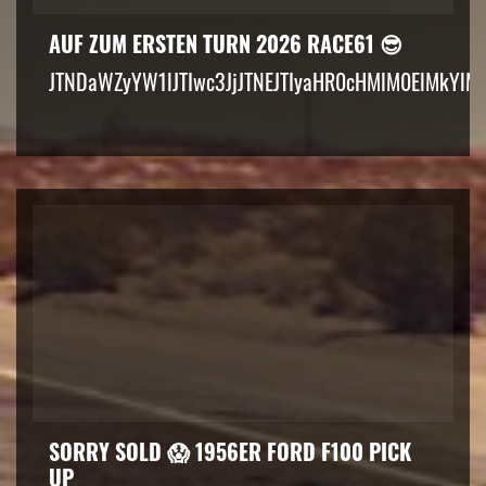
AUF ZUM ERSTEN TURN 2026 RACE61 😎
JTNDaWZyYW1lJTIwc3JjJTNEJTIyaHR0cHMlM0ElMkYlM
SORRY SOLD 😱 1956ER FORD F100 PICK
UP