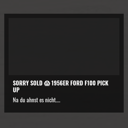
SORRY SOLD 😱 1956ER FORD F100 PICK
UP
kZ3d3cuZmFjZWJvb2suY29tJTJGcGx1Z2lucyUyRnZpZGVvLnB
Na du ahnst es nicht....