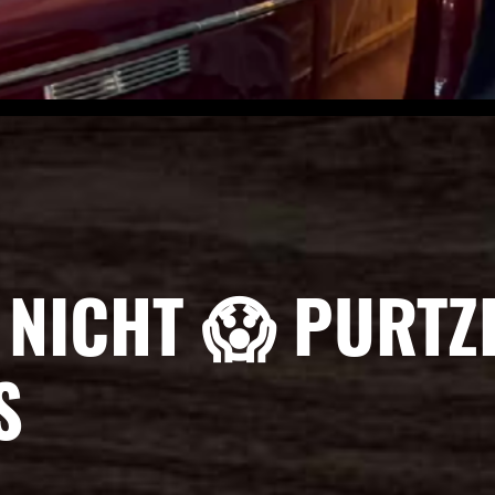
 NICHT 😱 PURTZ
S