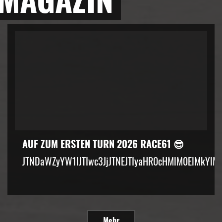
AUF ZUM ERSTEN TURN 2026 RACE61 😎
JTNDaWZyYW1lJTIwc3JjJTNEJTIyaHR0cHMlM0ElMkYlM
Mehr