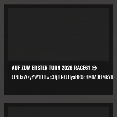
AUF ZUM ERSTEN TURN 2026 RACE61 😎
JTNDaWZyYW1lJTIwc3JjJTNEJTIyaHR0cHMlM0ElMkYlM