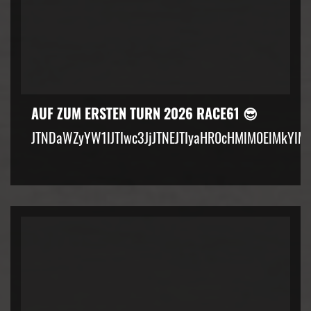
AUF ZUM ERSTEN TURN 2026 RACE61 😎
JTNDaWZyYW1lJTIwc3JjJTNEJTIyaHR0cHMlM0ElMkYlM