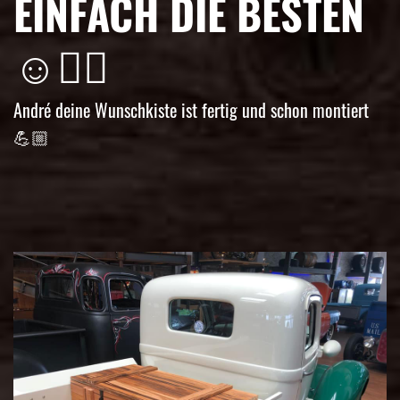
EINFACH DIE BESTEN
☺️👌🏼
André deine Wunschkiste ist fertig und schon montiert
💪🏼