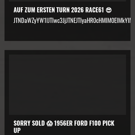
AUF ZUM ERSTEN TURN 2026 RACE61 😎
JTNDaWZyYW1lJTIwc3JjJTNEJTIyaHR0cHMlM0ElMkYlM
SORRY SOLD 😱 1956ER FORD F100 PICK
UP