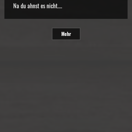
Na du ahnst es nicht....
Mehr